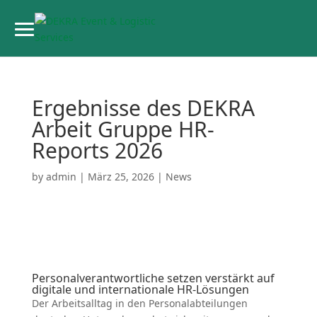
Ergeb­nisse des DEKRA
Arbeit Gruppe HR-
Reports 2026
by
admin
|
März 25, 2026
|
News
Perso­nal­ver­ant­wort­liche setzen verstärkt auf
digitale und inter­na­tionale HR-Lösungen
Der Arbeits­alltag in den Perso­nal­ab­tei­lungen