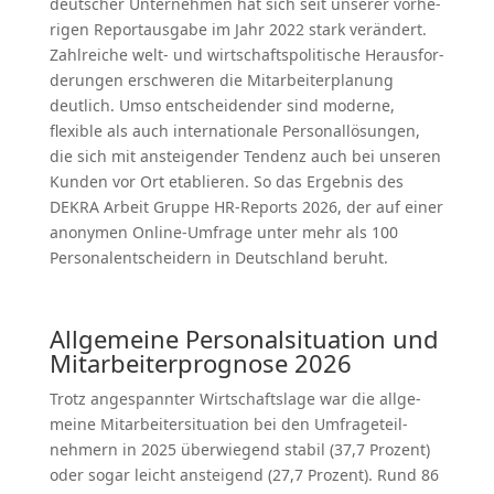
deutscher Unter­nehmen hat sich seit unserer vorhe­
rigen Report­ausgabe im Jahr 2022 stark verändert.
Zahlreiche welt- und wirtschafts­po­li­tische Heraus­for­
de­rungen erschweren die Mitar­bei­ter­planung
deutlich. Umso entschei­dender sind moderne,
flexible als auch inter­na­tionale Perso­nal­lö­sungen,
die sich mit anstei­gender Tendenz auch bei unseren
Kunden vor Ort etablieren. So das Ergebnis des
DEKRA Arbeit Gruppe HR-Reports 2026, der auf einer
anonymen Online-Umfrage unter mehr als 100
Perso­nal­ent­scheidern in Deutschland beruht.
Allge­meine Perso­nal­si­tuation und
Mitar­bei­ter­pro­gnose 2026
Trotz angespannter Wirtschaftslage war die allge­
meine Mitar­bei­ter­si­tuation bei den Umfra­ge­teil­
nehmern in 2025 überwiegend stabil (37,7 Prozent)
oder sogar leicht ansteigend (27,7 Prozent). Rund 86