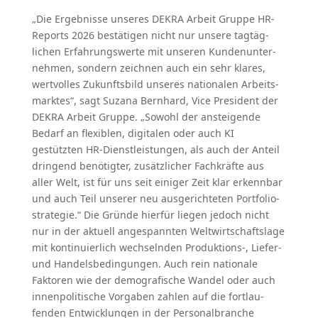
„Die Ergeb­nisse unseres DEKRA Arbeit Gruppe HR-
Reports 2026 bestä­tigen nicht nur unsere tagtäg­
lichen Erfah­rungs­werte mit unseren Kunden­un­ter­
nehmen, sondern zeichnen auch ein sehr klares,
wertvolles Zukunftsbild unseres natio­nalen Arbeits­
marktes“, sagt Suzana Bernhard, Vice President der
DEKRA Arbeit Gruppe. „Sowohl der anstei­gende
Bedarf an flexiblen, digitalen oder auch KI
gestützten HR-Dienst­leis­tungen, als auch der Anteil
dringend benötigter, zusätz­licher Fachkräfte aus
aller Welt, ist für uns seit einiger Zeit klar erkennbar
und auch Teil unserer neu ausge­rich­teten Portfo­lio­
stra­tegie.“ Die Gründe hierfür liegen jedoch nicht
nur in der aktuell angespannten Weltwirt­schaftslage
mit konti­nu­ierlich wechselnden Produktions‑, Liefer-
und Handels­be­din­gungen. Auch rein nationale
Faktoren wie der demogra­fische Wandel oder auch
innen­po­li­tische Vorgaben zahlen auf die fortlau­
fenden Entwick­lungen in der Perso­nal­branche