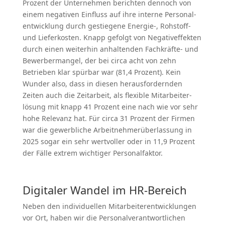
Prozent der Unter­nehmen berichten dennoch von
einem negativen Einfluss auf ihre interne Perso­nal­
ent­wicklung durch gestiegene Energie‑, Rohstoff-
und Liefer­kosten. Knapp gefolgt von Negativ­ef­fekten
durch einen weiterhin anhal­tenden Fachkräfte- und
Bewer­ber­mangel, der bei circa acht von zehn
Betrieben klar spürbar war (81,4 Prozent). Kein
Wunder also, dass in diesen heraus­for­dernden
Zeiten auch die Zeitarbeit, als flexible Mitar­bei­ter­
lösung mit knapp 41 Prozent eine nach wie vor sehr
hohe Relevanz hat. Für circa 31 Prozent der Firmen
war die gewerb­liche Arbeit­neh­mer­über­lassung in
2025 sogar ein sehr wertvoller oder in 11,9 Prozent
der Fälle extrem wichtiger Perso­nal­faktor.
Digitaler Wandel im HR-Bereich
Neben den indivi­du­ellen Mitar­bei­ter­ent­wick­lungen
vor Ort, haben wir die Perso­nal­ver­ant­wort­lichen