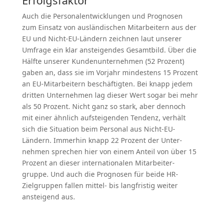
Erfolgs­faktor
Auch die Perso­nal­ent­wick­lungen und Prognosen
zum Einsatz von auslän­di­schen Mitar­beitern aus der
EU und Nicht-EU-Ländern zeichnen laut unserer
Umfrage ein klar anstei­gendes Gesamtbild. Über die
Hälfte unserer Kunden­un­ter­nehmen (52 Prozent)
gaben an, dass sie im Vorjahr mindestens 15 Prozent
an EU-Mitar­beitern beschäf­tigten. Bei knapp jedem
dritten Unter­nehmen lag dieser Wert sogar bei mehr
als 50 Prozent. Nicht ganz so stark, aber dennoch
mit einer ähnlich aufstei­genden Tendenz, verhält
sich die Situation beim Personal aus Nicht-EU-
Ländern. Immerhin knapp 22 Prozent der Unter­
nehmen sprechen hier von einem Anteil von über 15
Prozent an dieser inter­na­tio­nalen Mitar­bei­ter­
gruppe. Und auch die Prognosen für beide HR-
Zielgruppen fallen mittel- bis langfristig weiter
ansteigend aus.