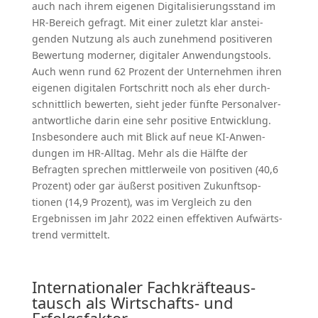
auch nach ihrem eigenen Digita­li­sie­rungs­stand im
HR-Bereich gefragt. Mit einer zuletzt klar anstei­
genden Nutzung als auch zunehmend positi­veren
Bewertung moderner, digitaler Anwen­dungs­tools.
Auch wenn rund 62 Prozent der Unter­nehmen ihren
eigenen digitalen Fortschritt noch als eher durch­
schnittlich bewerten, sieht jeder fünfte Perso­nal­ver­
ant­wort­liche darin eine sehr positive Entwicklung.
Insbe­sondere auch mit Blick auf neue KI-Anwen­
dungen im HR-Alltag. Mehr als die Hälfte der
Befragten sprechen mittler­weile von positiven (40,6
Prozent) oder gar äußerst positiven Zukunfts­op­
tionen (14,9 Prozent), was im Vergleich zu den
Ergeb­nissen im Jahr 2022 einen effek­tiven Aufwärts­
trend vermittelt.
Inter­na­tio­naler Fachkräf­te­aus­
tausch als Wirtschafts- und