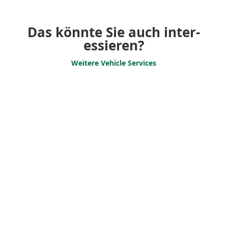
Das könnte Sie auch inter­
es­sieren?
Weitere Vehicle Services
Fahrzeug-
überfüh­rungen
Fahrzeug­über­führung für
Unter­nehmen –Wir bringen
Ihr Fahrzeug sicher ans Ziel!
Support Services
Effizi­entes Flotten­ma­nagement
für Ihren Erfolg. Termin­steuerung,
Trans­port­ko­or­di­nation und