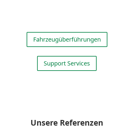
adminis­trative
Dienst­leis­tungen.
Fahrzeug­über­füh­rungen
Support Services
Unsere Referenzen