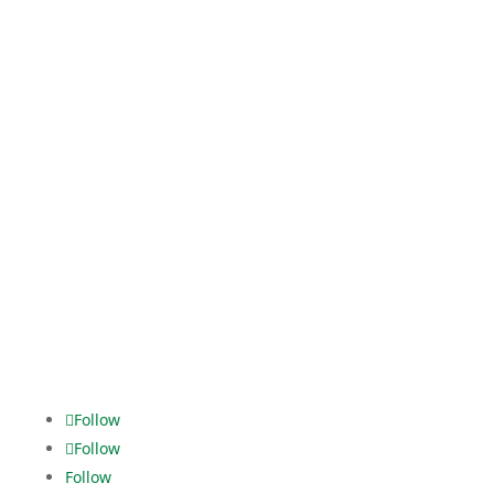
Event Services
Kaistraße 16
40221 Düsseldorf
Tel. +49 211.2295074-0
event-logistic@dekra.com
Logistic Services
Fanny-Zobel-Str. 11
12435 Berlin
Tel. +49 30.5321928-0
dispo.els@dekra.com
Alles im
grünen Bereich.
Follow
Follow
Follow