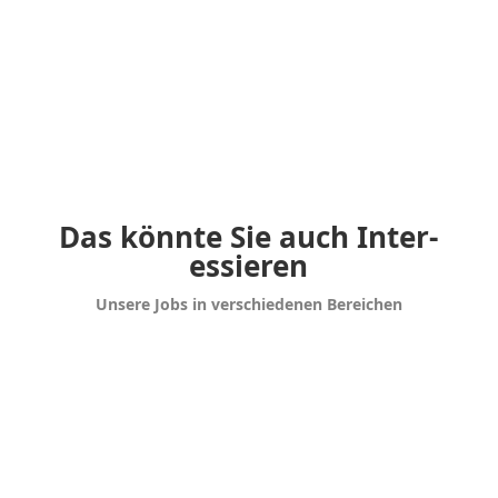
Let´s work together!
Das könnte Sie auch Inter­
es­sieren
Unsere Jobs in verschie­denen Bereichen
Stellen-
Markt
Jobs in verschie­denen
Branchen finden Sie in