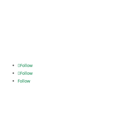
Fanny-Zobel-Str. 11
12435 Berlin
Tel. +49 30.5321928-0
dispo.els@dekra.com
Alles im
grünen Bereich.
Follow
Follow
Follow