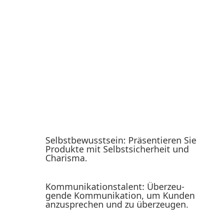
Promoter Jobs: Voraus­set­
zungen für erfolg­reiches
Auftreten
Promoter Jobs erfordern spezielle Eigen­schaften, um
die Marken optimal zu reprä­sen­tieren. Als Promoter
werden von Ihnen erwartet:
Selbst­be­wusstsein: Präsen­tieren Sie
Produkte mit Selbst­si­cherheit und
Charisma.
Kommu­ni­ka­ti­ons­talent: Überzeu­
gende Kommu­ni­kation, um Kunden
anzusprechen und zu überzeugen.