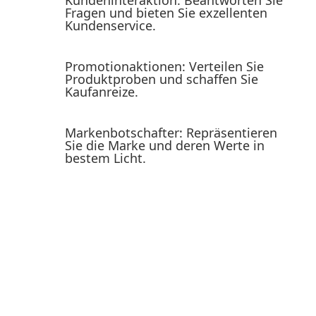
Kunden­in­ter­aktion: Beant­worten Sie
Fragen und bieten Sie exzel­lenten
Kunden­service.
Promo­tionak­tionen: Verteilen Sie
Produkt­proben und schaffen Sie
Kaufan­reize.
Marken­bot­schafter: Reprä­sen­tieren
Sie die Marke und deren Werte in
bestem Licht.
Jetzt bewerben