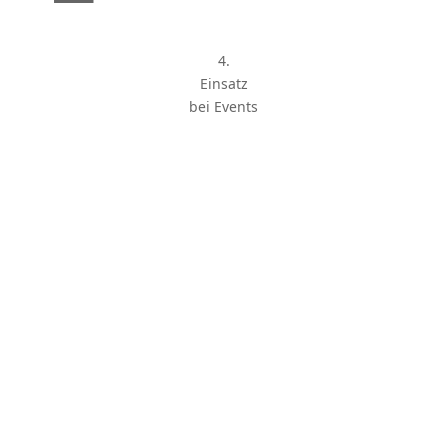
4.
Einsatz
bei Events
Wir als Karrie­re­partner an Ihrer
Seite
Ihre Vorteile
Großes Netzwerk