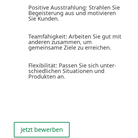
Positive Ausstrahlung: Strahlen Sie
Begeis­terung aus und motivieren
Sie Kunden.
Teamfä­higkeit: Arbeiten Sie gut mit
anderen zusammen, um
gemeinsame Ziele zu erreichen.
Flexi­bi­lität: Passen Sie sich unter­
schied­lichen Situa­tionen und
Produkten an.
Um eine optimale Präsen­tation zu gewähr­leisten, ist
es wichtig, sich gründlich mit den Produkten und
Werten des Unter­nehmens vertraut zu machen.
Jetzt bewerben