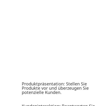
Sind Sie bereit, Produkte in
den Mittel­punkt zu rücken?
Als Promoter sind Sie der Botschafter für Produkte
und Marken. Sie begeistern Kunden durch Ihre
Präsen­tation, vermitteln Infor­ma­tionen und tragen
dazu bei, Produkte erfolg­reich zu vermarkten. Von
Produkt­vor­stel­lungen bis hin zu Produkt­pro­ben­ak­
tionen – Sie schaffen unver­gess­liche Erleb­nisse.
Die Aufgaben in Promoter Jobs variieren je nach
Produkt und Auftrag­geber:
Produkt­prä­sen­tation: Stellen Sie
Produkte vor und überzeugen Sie
poten­zielle Kunden.