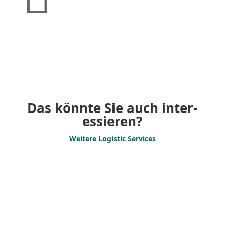
Das könnte Sie auch inter­
es­sieren?
Weitere Logistic Services
Support Services
Effizi­entes Flotten­ma­nagement
für Ihren Erfolg. Termin­steuerung,
Trans­port­ko­or­di­nation und