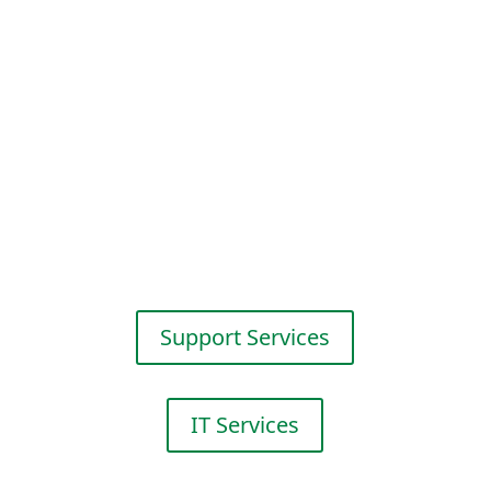
adminis­trative
Dienst­leis­tungen.
IT Services
Innova­tives Flotten­ma­nagement
durch Webba­sierte Software-
lösungen heben Ihr Flotten-
management auf ein
neues Level.
Support Services
IT Services