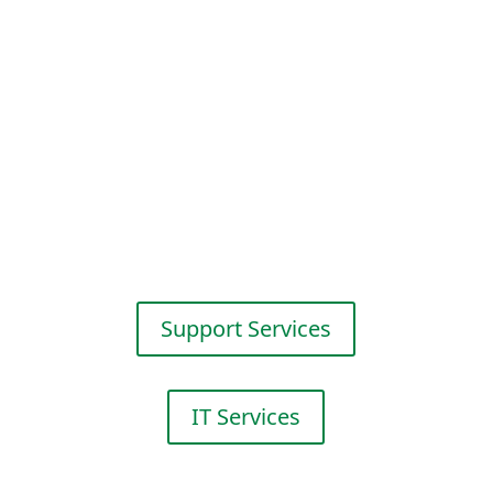
Dienst­leis­tungen.
IT Services
Innova­tives Flotten-
management durch Web-
basierte Software­lö­sungen
heben Ihr Flotten-
management auf ein
neues Level.
Support Services
IT Services