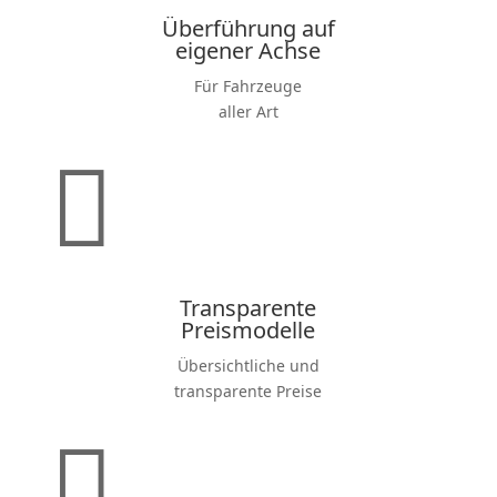
Überführung auf
eigener Achse
Für Fahrzeuge
aller Art

Trans­pa­rente
Preis­mo­delle
Übersicht­liche und
trans­pa­rente Preise
