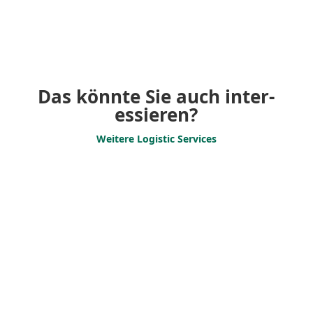
Das könnte Sie auch inter­
es­sieren?
Weitere Logistic Services
Support
Services
Effizi­entes Flotten-
management für Ihren Erfolg.
Termin­steuerung, Transport-
koordi­nation und
adminis­trative