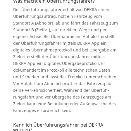
Was macht ein Überfüh­rungs­fahrer?
Der Überfüh­rungs­fahrer erhält von DEKRA einen
Überfüh­rungs­auftrag, holt ein Fahrzeug vom
Standort A (Abholort) ab und fährt das Fahrzeug zum
Standort B (Zielort), auf direktem Wege und per
eigener Achse. Bei Übernahme am Abholort erstellt
der Überfüh­rungs­fahrer mittels DEKRA App ein
digitales Übernah­me­pro­tokoll und bei Übergabe am
Zielort erstellt der Überfüh­rungs­fahrer mittels
DEKRA App ein digitales Überga­be­pro­tokoll. Er
dokumen­tiert im Protokoll alle techni­schen Daten
und Schäden und lässt das Protokoll unter­schreiben.
Vor Abfahrt am Abholort prüft er das Fahrzeug auf
seine Verkehrs­si­cherheit. Während der Überfüh­
rungs­fahrt und vor Übergabe des Fahrzeuges am
Zielort kann eine Betankung oder Außen­wäsche des
Fahrzeuges erfor­derlich sein.
Kann ich Überfüh­rungs­fahrer bei DEKRA
werden?