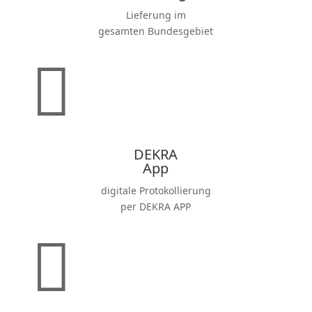
Lieferung im
gesamten Bundes­gebiet

DEKRA
App
digitale Proto­kol­lierung
per DEKRA APP
