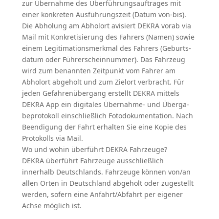
zur Übernahme des Überfüh­rungs­auf­trages mit
einer konkreten Ausfüh­rungszeit (Datum von-bis).
Die Abholung am Abholort avisiert DEKRA vorab via
Mail mit Konkre­ti­sierung des Fahrers (Namen) sowie
einem Legiti­ma­ti­ons­merkmal des Fahrers (Geburts­
datum oder Führer­schein­nummer). Das Fahrzeug
wird zum benannten Zeitpunkt vom Fahrer am
Abholort abgeholt und zum Zielort verbracht. Für
jeden Gefahren­übergang erstellt DEKRA mittels
DEKRA App ein digitales Übernahme- und Überga­
be­pro­tokoll einschließlich Fotodo­ku­men­tation. Nach
Beendigung der Fahrt erhalten Sie eine Kopie des
Proto­kolls via Mail.
Wo und wohin überführt DEKRA Fahrzeuge?
DEKRA überführt Fahrzeuge ausschließlich
innerhalb Deutsch­lands. Fahrzeuge können von/an
allen Orten in Deutschland abgeholt oder zugestellt
werden, sofern eine Anfahrt/Abfahrt per eigener
Achse möglich ist.