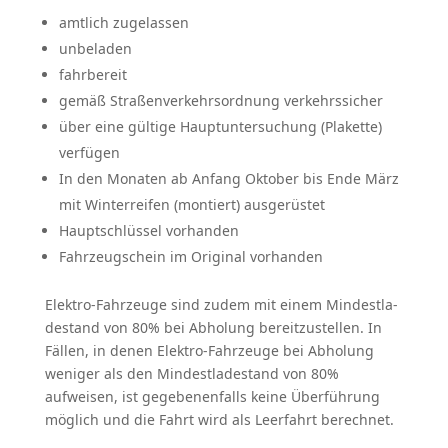
amtlich zugelassen
unbeladen
fahrbereit
gemäß Straßen­ver­kehrs­ordnung verkehrs­sicher
über eine gültige Haupt­un­ter­su­chung (Plakette)
verfügen
In den Monaten ab Anfang Oktober bis Ende März
mit Winter­reifen (montiert) ausge­rüstet
Haupt­schlüssel vorhanden
Fahrzeug­schein im Original vorhanden
Elektro-Fahrzeuge sind zudem mit einem Mindest­la­
de­stand von 80% bei Abholung bereit­zu­stellen. In
Fällen, in denen Elektro-Fahrzeuge bei Abholung
weniger als den Mindest­la­de­stand von 80%
aufweisen, ist gegebe­nen­falls keine Überführung
möglich und die Fahrt wird als Leerfahrt berechnet.