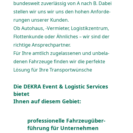
bundesweit zuver­lässig von A nach B. Dabei
stellen wir uns wir uns den hohen Anfor­de­
rungen unserer Kunden.
Ob Autohaus, ‑Vermieter, Logis­tik­zentrum,
Flotten­kunde oder Ähnliches – wir sind der
richtige Ansprech­partner.
Für Ihre amtlich zugelas­senen und unbela­
denen Fahrzeuge finden wir die perfekte
Lösung für Ihre Trans­port­wünsche
Die DEKRA Event & Logistic Services
bietet
Ihnen auf diesem Gebiet:
profes­sio­nelle Fahrzeug­über­
führung für Unter­nehmen