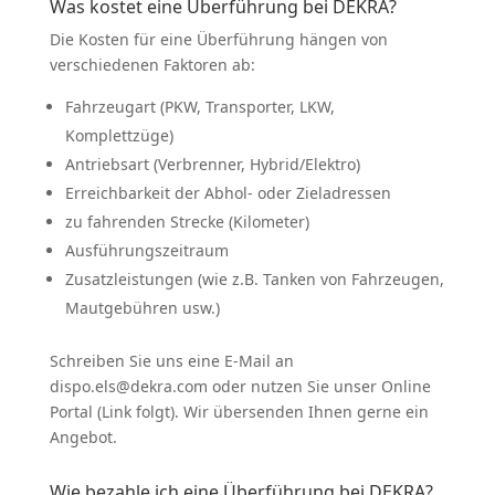
Was kostet eine Überführung bei DEKRA?
Die Kosten für eine Überführung hängen von
verschie­denen Faktoren ab:
Fahrzeugart (PKW, Trans­porter, LKW,
Komplettzüge)
Antriebsart (Verbrenner, Hybrid/Elektro)
Erreich­barkeit der Abhol- oder Zieladressen
zu fahrenden Strecke (Kilometer)
Ausfüh­rungs­zeitraum
Zusatz­leis­tungen (wie z.B. Tanken von Fahrzeugen,
Mautge­bühren usw.)
Schreiben Sie uns eine E‑Mail an
dispo.els@dekra.com oder nutzen Sie unser Online
Portal (Link folgt). Wir übersenden Ihnen gerne ein
Angebot.
Wie bezahle ich eine Überführung bei DEKRA?