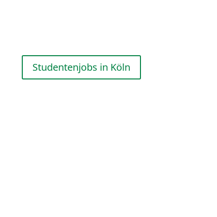
Studium konzen­trieren und die Jobsuche uns
überlassen.
Studen­tenjobs in Köln
Event- und Messejobs in Köln
Wir bei DEKRA Event & Logistics Services GmbH
haben uns auf den
Event- und Logis­tik­be­reich
spezia­li­siert
. Unser Wissen und unsere Erfahrung