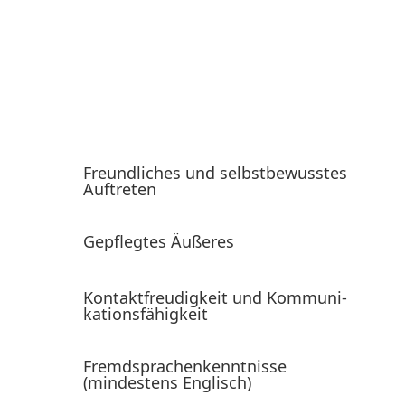
dem Unter­nehmen und dessen Produkten und
Dienst­leis­tungen verbinden.
Ihre Aufgaben variieren abhängig davon, ob Sie
beispiels­weise als
Service‑, Messe‑, Fremd­sprachen-
Hostes­s/Host
oder als
Model
einge­setzt werden.
Freund­liches und selbst­be­wusstes
Auftreten
Gepflegtes Äußeres
Kontakt­freu­digkeit und Kommu­ni­
ka­ti­ons­fä­higkeit
Fremd­spra­chen­kennt­nisse
(mindestens Englisch)