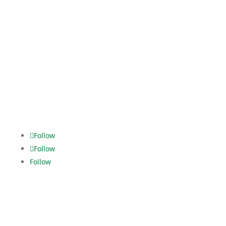
Logistic Services
Fanny-Zobel-Str. 11
12435 Berlin
Tel. +49 30.5321928-0
dispo.els@dekra.com
Alles im
grünen Bereich.
Follow
Follow
Follow