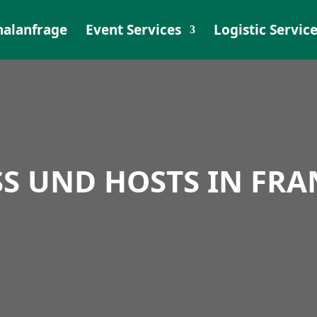
al­an­frage
Event Services
Logistic Servic
S UND HOSTS IN FR