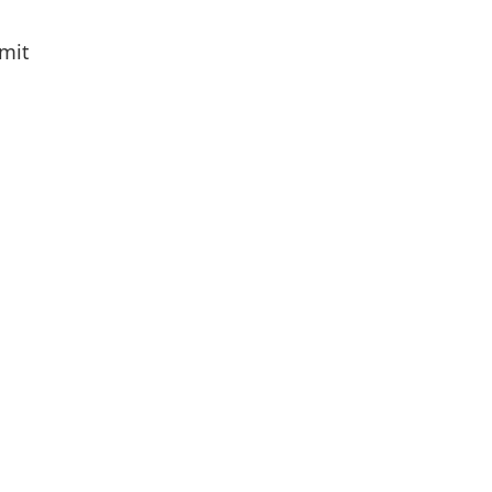
 mit
nkfurt in unserem Kandi­