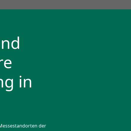
und
re
ng in
Messe­stand­orten der