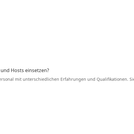
 und Hosts einsetzen?
r­sonal mit unter­schied­lichen Erfah­rungen und Quali­fi­ka­tionen. 