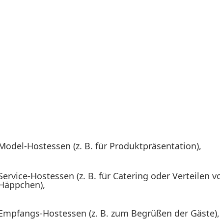
ngs­werte, die zu Ihrem Unter­nehmen
gen­schaft, die erfolg­reiche Hostessen und Hosts auszeichnet. Wicht
rechen.
aher eine breite Auswahl an Event­per­sonal mit unter­schied­liche
en, Vorer­fahrung in einer bestimmten Branche oder Übung im Ber
inden, die zu Ihren Vorstel­lungen passen. Dazu zählen beispiels­w
Model-Hostessen (z. B. für Produkt­prä­sen­tation),
Service-Hostessen (z. B. für Catering oder Verteilen v
Häppchen),
Empfangs-Hostessen (z. B. zum Begrüßen der Gäste),