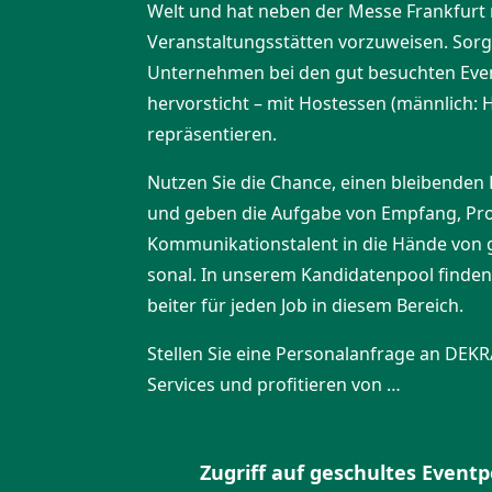
Welt und hat neben der Messe Frankfurt 
Veran­stal­tungs­stätten vorzu­weisen. Sorg
Unter­nehmen bei den gut besuchten Even
hervor­sticht – mit Hostessen (männlich: 
reprä­sen­tieren.
Nutzen Sie die Chance, einen bleibenden 
und geben die Aufgabe von Empfang, Prod
Kommu­ni­ka­ti­ons­talent in die Hände von
sonal. In unserem Kandi­da­tenpool finden
beiter für jeden Job in diesem Bereich.
Stellen Sie eine Perso­nal­an­frage an DEK
Services und profi­tieren von …
Zugriff auf geschultes Event