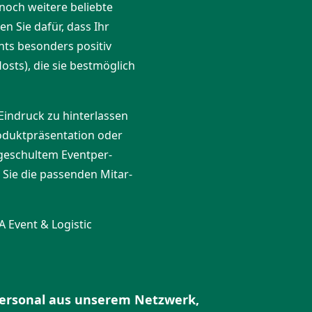
noch weitere beliebte
en Sie dafür, dass Ihr
ts besonders positiv
Hosts), die sie bestmöglich
Eindruck zu hinter­lassen
ukt­prä­sen­tation oder
 geschultem Event­per­
 Sie die passenden Mitar­
RA Event & Logistic
­per­sonal aus unserem Netzwerk,