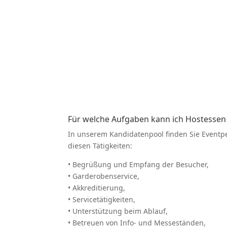
FAQ
FAQ
Für welche Aufgaben kann ich Hostessen
In unserem Kandi­da­tenpool finden Sie Event­pe
diesen Tätig­keiten:
• Begrüßung und Empfang der Besucher,
• Garde­ro­ben­service,
• Akkre­di­tierung,
• Service­tä­tig­keiten,
• Unter­stützung beim Ablauf,
• Betreuen von Info- und Messe­ständen,