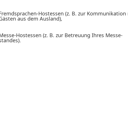
Fremd­sprachen-Hostessen (z. B. zur Kommu­ni­kation
Gästen aus dem Ausland),
Messe-Hostessen (z. B. zur Betreuung Ihres Messe­
standes).
Hostess für Fra