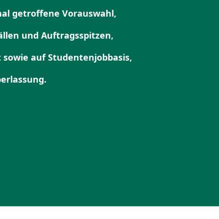
nal getroffene Vorauswahl,
ällen und Auftrags­spitzen,
 sowie auf Studen­ten­job­basis,
er­lassung.