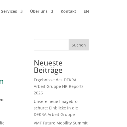
 Services
Über uns
Kontakt
EN
Suchen
Neueste
Beiträge
in
Ergeb­nisse des DEKRA
Arbeit Gruppe HR-Reports
2026
on
Unsere neue Image­bro­
schüre: Einblicke in die
DEKRA Arbeit Gruppe
die
VMF Future Mobility Summit