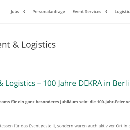
Jobs
Perso­nal­an­frage
Event Services
Logistic
t & Logistics
Logistics – 100 Jahre DEKRA in Berl
teams für ein ganz beson­deres Jubiläum sein: die 100-Jahr-Feier v
essen für das Event gestellt, sondern waren auch aktiv vor Ort in 