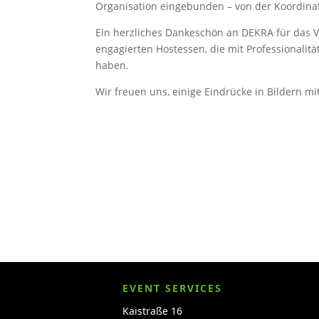
Organi­sation einge­bunden – von der Koordi­n
Ein herzliches Danke­schön an DEKRA für das V
engagierten Hostessen, die mit Profes­sio­na­li
haben.
Wir freuen uns, einige Eindrücke in Bildern mit
EVENT SERVICES
Kaistraße 16