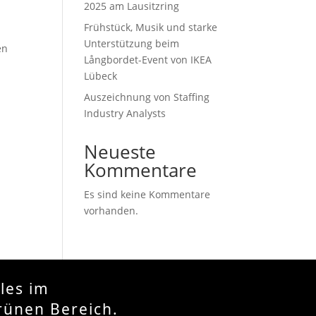
2025 am Lausitzring
Frühstück, Musik und starke
Unter­stützung beim
en
Långbordet-Event von IKEA
Lübeck
Auszeichnung von Staffing
Industry Analysts
Neueste
Kommentare
Es sind keine Kommentare
vorhanden.
lles im
rünen Bereich.