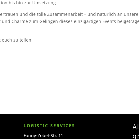
ation bis hin zur Umsetzung.
ertrauen und die tolle Zusam­men­arbeit – und natürlich an unsere
tät und Charme zum Gelingen dieses einzig­ar­tigen Events beigetrag
 euch zu teilen!
LOGISTIC SERVICES
A
g
Fanny-Zobel-Str. 11