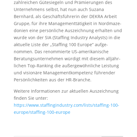
zahlreichen Gütesiegeln und Prämie­rungen des
Unter­nehmens selbst, hat nun auch Suzana
Bernhard, als Geschäfts­füh­rerin der DEKRA Arbeit
Gruppe, für ihre Manage­ment­tä­tigkeit in Nordma­ze­
donien eine persön­liche Auszeichnung erhalten und
wurde von der SIA (Staffing Industry Analysts) in die
aktuelle Liste der „Staffing 100 Europe“ aufge­
nommen. Das renom­mierte US-ameri­ka­nische
Beratungs­un­ter­nehmen würdigt mit diesem alljähr­
lichen Top-Ranking die außer­ge­wöhn­liche Leistung
und visionäre Manage­ment­kom­petenz führender
Persön­lich­keiten aus der HR-Branche.
Weitere Infor­ma­tionen zur aktuellen Auszeichnung
finden Sie unter:
https://www.staffingindustry.com/lists/staffing-100-
europe/staffing-100-europe