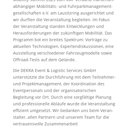
ab­hän­giger Mobilitäts- und Fuhrpark­ma­nage­ment­
ge­sell­schaften e.V. am Lausitzring ausge­richtet und
wir durften die Veran­staltung begleiten. Im Fokus
der Veran­staltung standen Entwick­lungen und
Heraus­for­de­rungen der zukünftigen Mobilität. Das
Programm bot ein breites Spektrum: Vorträge zu
aktuellen Techno­logien, Exper­ten­dis­kus­sionen, eine
Ausstellung verschie­dener Fahrzeug­mo­delle sowie
Offroad-Tests auf dem Gelände.
Die DEKRA Event & Logistic Services GmbH
unterstützte die Durchführung mit dem Teilnehmer-
und Projekt­ma­nagement, der Koordi­nation des
Event­per­sonals und der organi­sa­to­ri­schen
Begleitung vor Ort. Durch eine sorgfältige Planung
und profes­sio­nelle Abläufe wurde die Veran­staltung
effizient umgesetzt. Wir bedanken uns beim Veran­
stalter, allen Partnern und unserem Team für die
vertrau­ens­volle Zusam­men­arbeit